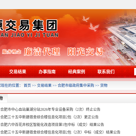
交易结果
办事指南
经典案例
联系我们
您现在的位置：
首页
>>
交易结果
>>
合肥市级政府集中采购
>>
货物
物
合肥市中心血站巢湖分站2026年专业设备采购（2次）终止公告
合肥三十五中新建宿舍综合楼信息化项目2包（2次）更正公告
合肥六中百花井校区智能化改造项目第1包中标（成交）结果公告
合肥三十五中新建宿舍综合楼信息化项目2包（2次）中标（成交）结果公告